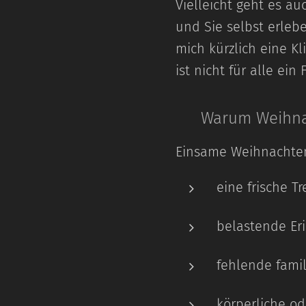
Vielleicht geht es au
und Sie selbst erleb
mich kürzlich eine K
ist nicht für alle ei
🎄 Warum Weihnac
Einsame Weihnachten
eine frische T
belastende Er
fehlende fami
körperliche o