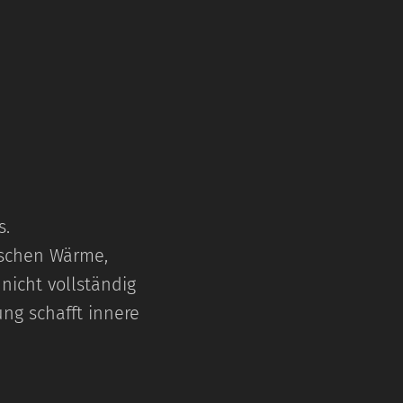
s.
nschen Wärme,
icht vollständig
ng schafft innere