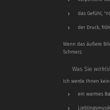
das Gefühl, "n
der Druck, frö
Wenn das äußere Bild 
Schmerz.
💡 Was Sie
wirkli
Ich werde Ihnen kei
ein warmes B
Lieblingsmusi