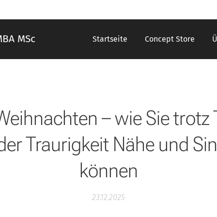
MBA MSc
Startseite
Concept Store
Ü
eihnachten – wie Sie trotz
der Traurigkeit Nähe und Si
können
23.12.2025