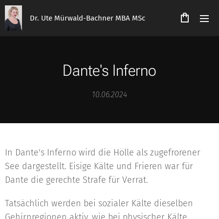
Dr. Ute Mürwald-Bachner MBA MSc
Dante's Inferno
10.06.2024
In Dante's Inferno wird die Hölle als zugefrorener
See dargestellt. Eisige Kälte und Frieren war für
Dante die gerechte Strafe für Verrat.
Tatsächlich werden bei sozialer Kälte dieselben
Gehirnregionen aktiv, wie bei physischer Kälte.